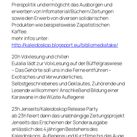
Preispolitik und ermöglicht das Ausborgen und
erwerben von Infomaterial/Büchern/Zeitungen
sowie den Erwerb von diversen solidarischen
Produkten wie beispielsweise Zapatistischen
Kaffee.
mehr infos unter:
http://kaleidoskop.blogsport.eu/bibliomediatake/
20h Volxlesung und chillen
Eulalia lädt zur VolxLesung auf der Büffelgraswiese
– Das Gehörte soll uns in die Ferne entführen –
Exotisches und Verwunderliches,
Selbstgeschriebenes und Geklautes, Zuhörende und
Lesende willkommen! Anschließend Bildung einer
Karawane in die Wüste Auflegerei
23h Jenseits/Kaleidoskop Release Party
ab 23h feiert dann das unabhängige Zeitungsprojekt
Jenseits das Erscheinen der Sonderausgabe
anlässlich des 4 jährigen Bestehens des
Kaleidoskops. Auflegerei und Kurzfilme bis das Auge