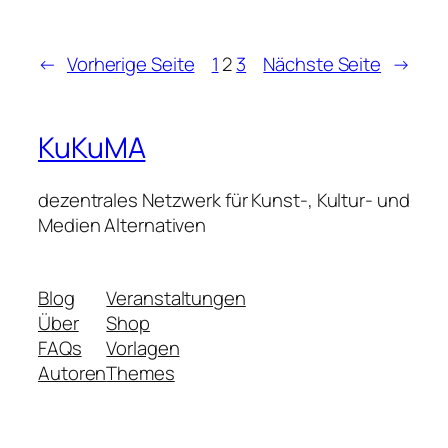
←
Vorherige Seite
1
2
3
Nächste Seite
→
KuKuMA
dezentrales Netzwerk für Kunst-, Kultur- und
Medien Alternativen
Blog
Veranstaltungen
Über
Shop
FAQs
Vorlagen
Autoren
Themes