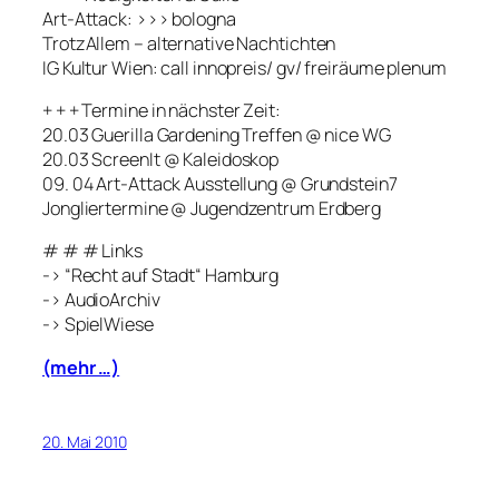
Art-Attack: >>> bologna
TrotzAllem – alternative Nachtichten
IG Kultur Wien: call innopreis/ gv/ freiräume plenum
+ + + Termine in nächster Zeit:
20.03 Guerilla Gardening Treffen @ nice WG
20.03 ScreenIt @ Kaleidoskop
09. 04 Art-Attack Ausstellung @ Grundstein7
Jongliertermine @ Jugendzentrum Erdberg
# # # Links
-> “Recht auf Stadt“ Hamburg
-> AudioArchiv
-> SpielWiese
(mehr …)
20. Mai 2010