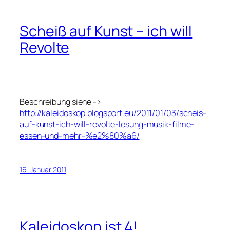
Scheiß auf Kunst – ich will
Revolte
Beschreibung siehe ->
http://kaleidoskop.blogsport.eu/2011/01/03/scheis-
auf-kunst-ich-will-revolte-lesung-musik-filme-
essen-und-mehr-%e2%80%a6/
16. Januar 2011
Kaleidoskop ist 4!