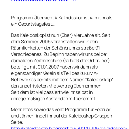
Programm Übersicht // Kaleidoskop ist 4! mehr als
ein Geburtstagsfest…
Das Kaleidoskop ist nun (über) vier Jahre alt. Seit
dem Sommer 2006 veranstalten wir in den
Räumlichkeiten der Schönbrunnerstraße 91
Verschiedenes. Zu Beginn haben wir uns bei der
damaligen Zeitmaschine (so hieß der Ort früher)
beteiligt, mit 01.01.2007 haben wir dann als
eigenständiger Verein als Teil des KuKuMA-
Netzwerkes bereits mit dem Namen “Kaleidoskop“
den unbefristeten Mietvertrag übernommen.
Seit dem ist viel passiert wie ihr selbst in
unregelmäßigen Abständen mitbekommt.
Mehr Infos sowie das volle Programm für Februar
und Jänner findet ihr auf der Kaleidoskop Gruppen
Seite:
http://kaleidoskop.blogsport.eu/2011/01/06/kaleidoskop-