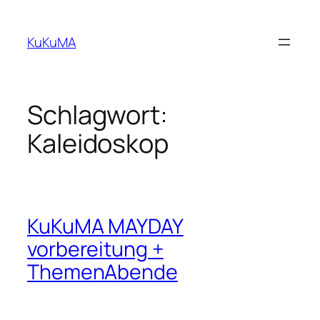
Zum
Inhalt
KuKuMA
springen
Schlagwort:
Kaleidoskop
KuKuMA MAYDAY
vorbereitung +
ThemenAbende