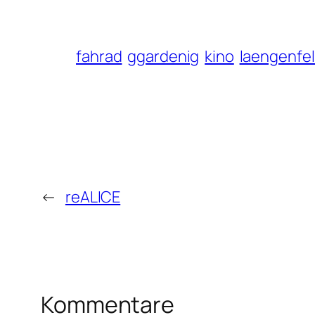
fahrad
ggardenig
kino
laengenfe
←
reALICE
Kommentare