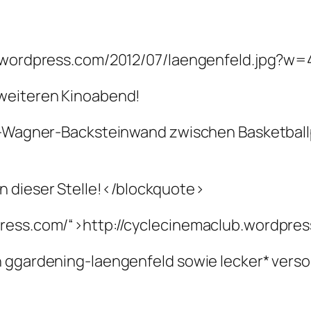
es.wordpress.com/2012/07/laengenfeld.jpg?w
 weiteren Kinoabend!
to-Wagner-Backsteinwand zwischen Basketball
n dieser Stelle!</blockquote>
press.com/“>http://cyclecinemaclub.wordpre
 ggardening-laengenfeld sowie lecker* verso