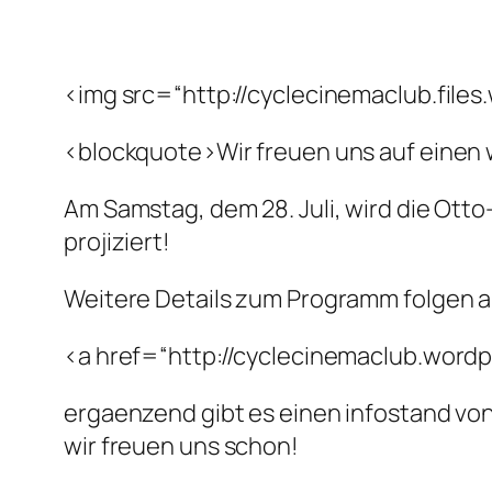
<img src=“http://cyclecinemaclub.fil
<blockquote>Wir freuen uns auf einen
Am Samstag, dem 28. Juli, wird die Ot
projiziert!
Weitere Details zum Programm folgen a
<a href=“http://cyclecinemaclub.word
ergaenzend gibt es einen infostand von
wir freuen uns schon!