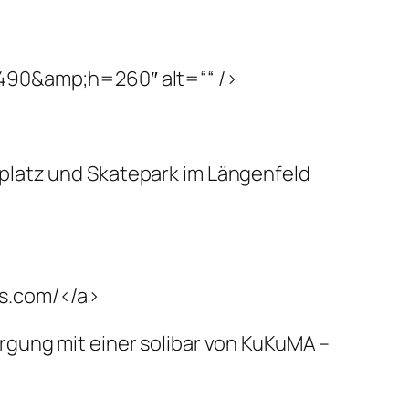
=490&amp;h=260″ alt=““ />
platz und Skatepark im Längenfeld
ss.com/</a>
rgung mit einer solibar von KuKuMA –