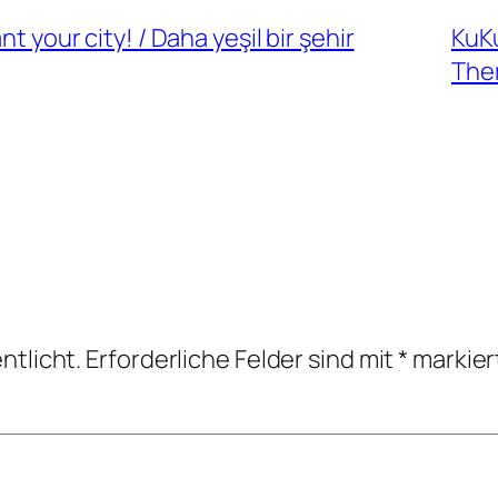
t your city! / Daha yeşil bir şehir
KuK
The
ntlicht.
Erforderliche Felder sind mit
*
markier