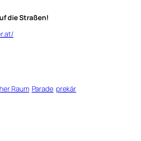
uf die Straßen!
r.at/
cher Raum
Parade
prekär