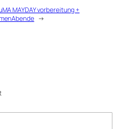
uMA MAYDAY vorbereitung +
menAbende
→
t