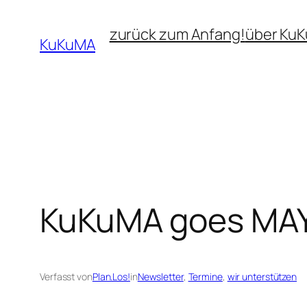
Zum
zurück zum Anfang!
über Ku
Inhalt
KuKuMA
springen
KuKuMA goes MA
Verfasst von
Plan.Los!
in
Newsletter
, 
Termine
, 
wir unterstützen