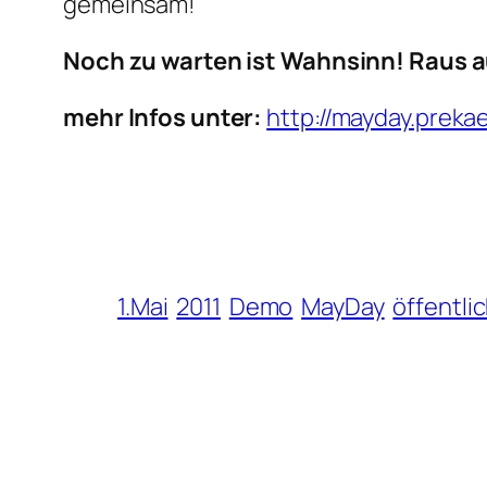
gemeinsam!
Noch zu warten ist Wahnsinn! Raus a
mehr Infos unter:
http://mayday.prekae
1.Mai
2011
Demo
MayDay
öffentli