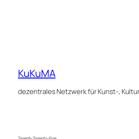
KuKuMA
dezentrales Netzwerk für Kunst-, Kultu
Twenty Twenty-Five