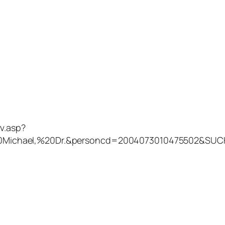
v.asp?
0Michael,%20Dr.&personcd=2004073010475502&SU