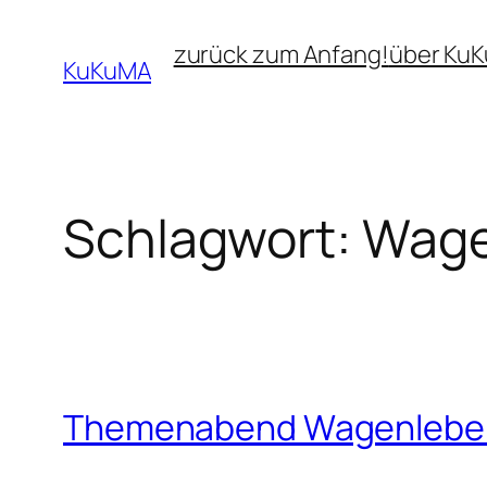
Zum
zurück zum Anfang!
über Ku
Inhalt
KuKuMA
springen
Schlagwort:
Wage
Themenabend Wagenleben