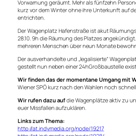
Vorwarnung geräumt. Mehr als fünfzehn Perso
kurz vor dem Winter ohne ihre Unterkunft auf 
entrichten.
Der Wagenplatz Hafenstraße ist akut Räumung
28.10. 9h die Räumung des Platzes angekündigt
mehreren Menschen über neun Monate bewohnter
Der ausverhandelte und „legalisierte“ Wagenpla
gestellt nun neben einer 24hGroßbaustelle exis
Wir finden das der momentane Umgang mit Wa
Wiener SPÖ kurz nach den Wahlen noch schnell mi
Wir rufen dazu auf
die Wagenplätze aktiv zu unt
euer Missfallen aufzuklären.
Links zum Thema:
http://at.indymedia.org/node/19217