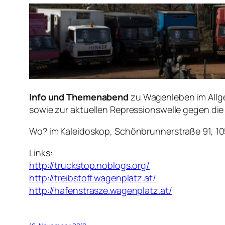
Info und Themenabend
zu Wagenleben im All
sowie zur aktuellen Repressionswelle gegen di
Wo? im Kaleidoskop, Schönbrunnerstraße 91, 1
Links:
http://truckstop.noblogs.org/
http://treibstoff.wagenplatz.at/
http://hafenstrasze.wagenplatz.at/