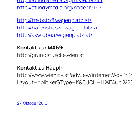
http://at.indymedia.org/node/19284
http://at.indymedia.org/node/19193
http://treibstoff.wagenplatz.at/
http://hafenstrasze.wagenplatz.at/
http://akwlobau.wagenplatz.at/
Kontakt zur MA69:
http://grundstuecke.wien.at
Kontakt zu Häupl:
http://www.wien.gv.at/advuew/internet/AdvPrSr
Layout=politiker&Type=K&SUCH=H%E4upl%2
27. Oktober 2010