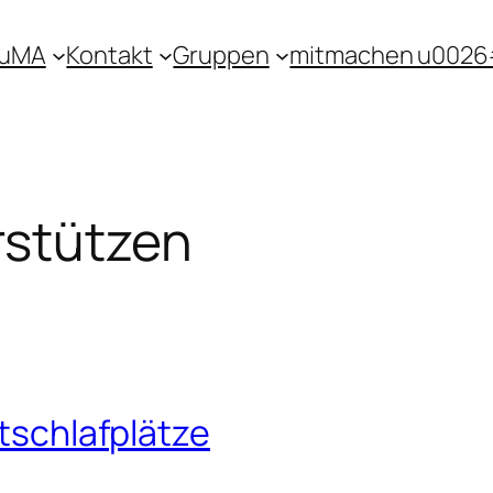
KuMA
Kontakt
Gruppen
mitmachen u0026
rstützen
otschlafplätze