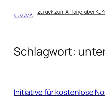
Zum
zurück zum Anfang!
über Ku
Inhalt
KuKuMA
springen
Schlagwort:
unte
Initiative für kostenlose N