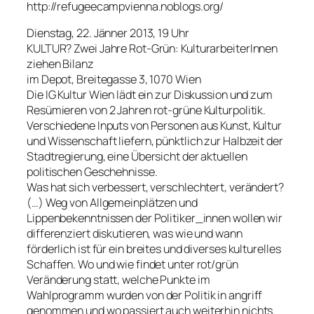
http://refugeecampvienna.noblogs.org/
Dienstag, 22. Jänner 2013, 19 Uhr
KULTUR? Zwei Jahre Rot-Grün: KulturarbeiterInnen
ziehen Bilanz
im Depot, Breitegasse 3, 1070 Wien
Die IG Kultur Wien lädt ein zur Diskussion und zum
Resümieren von 2 Jahren rot-grüne Kulturpolitik.
Verschiedene Inputs von Personen aus Kunst, Kultur
und Wissenschaft liefern, pünktlich zur Halbzeit der
Stadtregierung, eine Übersicht der aktuellen
politischen Geschehnisse.
Was hat sich verbessert, verschlechtert, verändert?
(…) Weg von Allgemeinplätzen und
Lippenbekenntnissen der Politiker_innen wollen wir
differenziert diskutieren, was wie und wann
förderlich ist für ein breites und diverses kulturelles
Schaffen. Wo und wie findet unter rot/grün
Veränderung statt, welche Punkte im
Wahlprogramm wurden von der Politik in angriff
genommen und wo passiert auch weiterhin nichts.