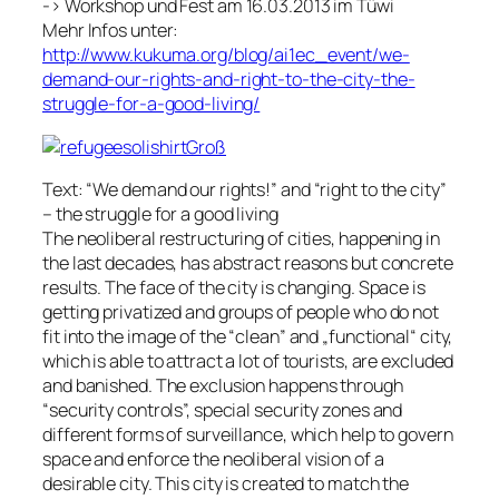
-> Workshop und Fest am 16.03.2013 im Tüwi
Mehr Infos unter:
http://www.kukuma.org/blog/ai1ec_event/we-
demand-our-rights-and-right-to-the-city-the-
struggle-for-a-good-living/
Text: “We demand our rights!” and “right to the city”
– the struggle for a good living
The neoliberal restructuring of cities, happening in
the last decades, has abstract reasons but concrete
results. The face of the city is changing. Space is
getting privatized and groups of people who do not
fit into the image of the “clean” and „functional“ city,
which is able to attract a lot of tourists, are excluded
and banished. The exclusion happens through
“security controls”, special security zones and
different forms of surveillance, which help to govern
space and enforce the neoliberal vision of a
desirable city. This city is created to match the