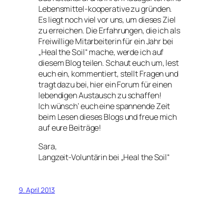
Lebensmittel-kooperative zu gründen.
Es liegt noch viel vor uns, um dieses Ziel
zu erreichen. Die Erfahrungen, die ich als
Freiwillige Mitarbeiterin für ein Jahr bei
„Heal the Soil“ mache, werde ich auf
diesem Blog teilen. Schaut euch um, lest
euch ein, kommentiert, stellt Fragen und
tragt dazu bei, hier ein Forum für einen
lebendigen Austausch zu schaffen!
Ich wünsch‘ euch eine spannende Zeit
beim Lesen dieses Blogs und freue mich
auf eure Beiträge!
Sara,
Langzeit-Voluntärin bei „Heal the Soil“
9. April 2013