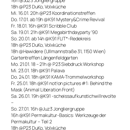
16h @Juz3 Jongliergruppe
18h @P23 DuKo, Volxküche
Mi. 16.01. 20h @P23 Koordinationstreffen
Do. 17.01. ab 19h @K91 Mystery&Crime Revival
Fr. 18.01. 16h @K91 Scribble Club
Sa. 19.01. 21h @K91 Megabirthdayparty ’90
So. 20.01. ab 14h @K91 FLIT*-Redekreis
18h @P23 DuKo, Volxküche
18h @Hawidere (Ullmannstraße 31, 1150 Wien)
Gartentreffen Längenfeldgarten
Mo. 21.01. 18 – 21h @ P23 Siebdruck Workshop
Mi. 23.01. 18h @K91 Palava
Do. 24.01. 18h @K91 KAMA-Trommelworkshop
Fr. 25.01. 18h @K91 not!on pictures #1: Behind the
Mask (Animal Liberation Front)
Sa. 26.01. 19h @K91 -scheissaufkunstichwillrevolte
–
So. 27.01. 16h @Juz3 Jongliergruppe
16h @K91 Permakultur-Basics: Werkzeuge der
Permakultur – Teil 2
18h @P23 DuKo, Volxküche