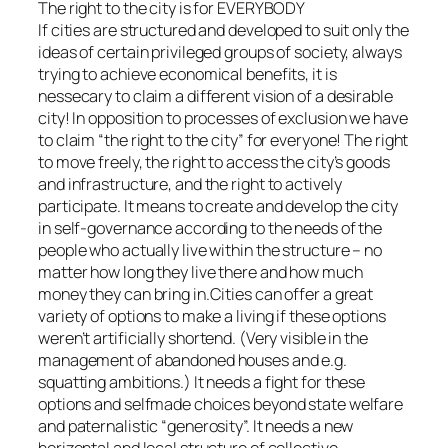
The right to the city is for EVERYBODY
If cities are structured and developed to suit only the
ideas of certain privileged groups of society, always
trying to achieve economical benefits, it is
nessecary to claim a different vision of a desirable
city! In opposition to processes of exclusion we have
to claim “the right to the city” for everyone! The right
to move freely, the right to access the city’s goods
and infrastructure, and the right to actively
participate. It means to create and develop the city
in self-governance according to the needs of the
people who actually live within the structure – no
matter how long they live there and how much
money they can bring in.Cities can offer a great
variety of options to make a living if these options
weren’t artificially shortend. (Very visible in the
management of abandoned houses and e.g.
squatting ambitions.) It needs a fight for these
options and selfmade choices beyond state welfare
and paternalistic “generosity”. It needs a new