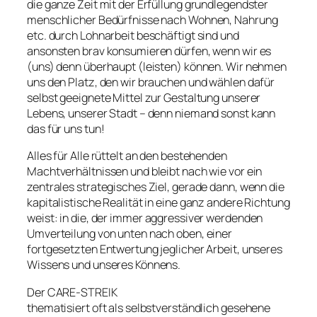
die ganze Zeit mit der Erfüllung grundlegendster
menschlicher Bedürfnisse nach Wohnen, Nahrung
etc. durch Lohnarbeit beschäftigt sind und
ansonsten brav konsumieren dürfen, wenn wir es
(uns) denn überhaupt (leisten) können. Wir nehmen
uns den Platz, den wir brauchen und wählen dafür
selbst geeignete Mittel zur Gestaltung unserer
Lebens, unserer Stadt – denn niemand sonst kann
das für uns tun!
Alles für Alle rüttelt an den bestehenden
Machtverhältnissen und bleibt nach wie vor ein
zentrales strategisches Ziel, gerade dann, wenn die
kapitalistische Realität in eine ganz andere Richtung
weist: in die, der immer aggressiver werdenden
Umverteilung von unten nach oben, einer
fortgesetzten Entwertung jeglicher Arbeit, unseres
Wissens und unseres Könnens.
Der CARE-STREIK
thematisiert oft als selbstverständlich gesehene