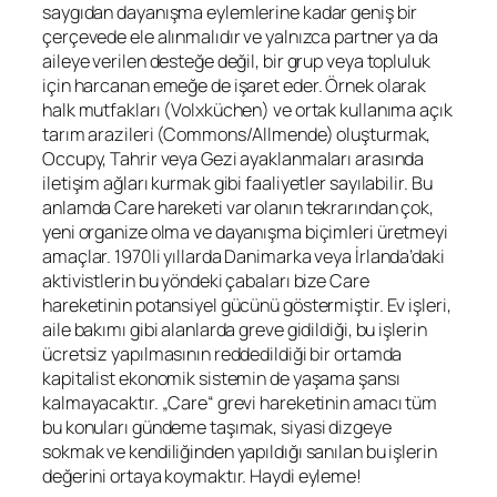
saygıdan dayanışma eylemlerine kadar geniş bir
çerçevede ele alınmalıdır ve yalnızca partner ya da
aileye verilen desteğe değil, bir grup veya topluluk
için harcanan emeğe de işaret eder. Örnek olarak
halk mutfakları (Volxküchen) ve ortak kullanıma açık
tarım arazileri (Commons/Allmende) oluşturmak,
Occupy, Tahrir veya Gezi ayaklanmaları arasında
iletişim ağları kurmak gibi faaliyetler sayılabilir. Bu
anlamda Care hareketi var olanın tekrarından çok,
yeni organize olma ve dayanışma biçimleri üretmeyi
amaçlar. 1970li yıllarda Danimarka veya İrlanda’daki
aktivistlerin bu yöndeki çabaları bize Care
hareketinin potansiyel gücünü göstermiştir. Ev işleri,
aile bakımı gibi alanlarda greve gidildiği, bu işlerin
ücretsiz yapılmasının reddedildiği bir ortamda
kapitalist ekonomik sistemin de yaşama şansı
kalmayacaktır. „Care“ grevi hareketinin amacı tüm
bu konuları gündeme taşımak, siyasi dizgeye
sokmak ve kendiliğinden yapıldığı sanılan bu işlerin
değerini ortaya koymaktır. Haydi eyleme!