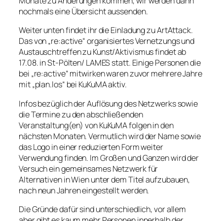
Monate zu Änderungen kommen, wir werden dann
nochmals eine Übersicht aussenden.
Weiter unten findet ihr die Einladung zu ArtAttack.
Das von „re:active“ organisiertes Vernetzungs und
Austauschtreffen zu Kunst/Aktivismus findet ab
17.08. in St-Pölten/ LAMES statt. Einige Personen die
bei „re:active“ mitwirken waren zuvor mehrere Jahre
mit „plan.los“ bei KuKuMA aktiv.
Infos bezüglich der Auflösung des Netzwerks sowie
die Termine zu den abschließenden
Veranstaltung(en) von KuKuMA folgen in den
nächsten Monaten. Vermutlich wird der Name sowie
das Logo in einer reduzierten Form weiter
Verwendung finden. Im Großen und Ganzen wird der
Versuch ein gemeinsames Netzwerk für
Alternativen in Wien unter dem Titel aufzubauen,
nach neun Jahren eingestellt werden.
Die Gründe dafür sind unterschiedlich, vor allem
aber gibt es kaum mehr Personen innerhalb der