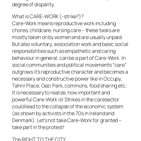
degree of disparity.
What is CARE-WORK (-strike?)?
Care-Work means reproductive work including
chores, childcare, nursing care – these tasks are
mostly taken on by women and are usually unpaid.
But also voluntary, association work and basic social
responsibilities such as empathetic and caring
behaviour in general, can be a part of Care-Work. In
social communities and political movements “care”
outgrows it’s reproductive character and becomes a
necessary and constructive power like in Occupy,
Tahrir Place, Gezi Park, commons, food sharing etc.
It is necessary to realize, how important and
powerful Care-Work is! Strikes in the caresector
could lead to the collapse of the economic system
(as shown by activists in the 70s in Ireland and
Denmark). Let’s not take Care-Work for granted –
take part in the protest!
The RIGHT TO THE CITY