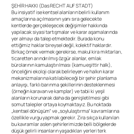
ŞEHİR HAKKI (Das RECHT AUF STADT)
Bu insiyatif ise kentsel alanların belirli kullanım
amaçlarına açılmasının yanı sıra gelecekte
kentlerde gerçekleşecek değişimler hakkında
yapılacak siyasi tartışmalar ve karar aşamalarında
yer almayı da talep etmektedir. Burada konu
ettiğimiz haklar bireysel değil, kolektif haklardır.
Birkaç örnek vermek gerekirse, makul kira miktarları,
ticaretten arındırılmış özgür alanlar, emlak
bürolarının kamulaştırılması (kamu eşittir halk),
önceliğini ekoloji olarak belirleyen ve halkın karar
mekanizmalarına katılabileceği bir şehir planlama
anlayışı, farklı barınma şekillerinin desteklenmesi
(örneğin karavan ve kamplar) ve tabii ki yeşil
alanların korunarak daha da genişletilmesi gibi
somut talepler ortaya koymaktayız. Bu noktada
„kentsel dönüşüm“ ve „soylulaştırma“ kavramlarına
özellikle vurgu yapmak gerekir. Zira sıkça kullanılan
bu kavramlar aslen şehirlerimizde belli bölgelerde
düşük gelirli insanların yaşadıkları yerleri terk