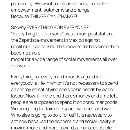
patriarchy! We want to release a pulse for self-
empowerment, autonomy and change!
Because THINGS CAN CHANGE!
So why EVERYTHING FOR EVERYONE?
“Everything for everyone” was a main postulation of
the Zapatista-movement in Mexico against
neoliberal capitalism. This movement has since then
become a role
model for a wide range of social movements all over
the world.
Everything for everyone demands a good life for
everybody; a life in which it’s not necessary to spend
all energy on satisfying one’s basic needs by wage
labour. Now, if in the end there’s money and time left,
people are supposed to spend it on consumer goods.
We are going to claim the space we need and want!
Who else is going to do it for us? It is necessary to
act now because the economic and social reality is
moving more and more towards an unacceptable