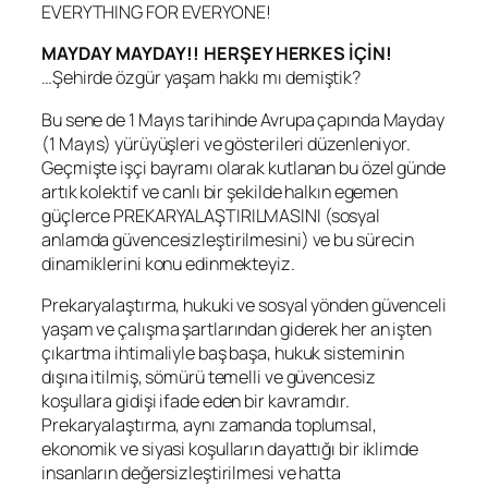
EVERYTHING FOR EVERYONE!
MAYDAY MAYDAY!! HERŞEY HERKES İÇİN!
…Şehirde özgür yaşam hakkı mı demiştik?
Bu sene de 1 Mayıs tarihinde Avrupa çapında Mayday
(1 Mayıs) yürüyüşleri ve gösterileri düzenleniyor.
Geçmişte işçi bayramı olarak kutlanan bu özel günde
artık kolektif ve canlı bir şekilde halkın egemen
güçlerce PREKARYALAŞTIRILMASINI (sosyal
anlamda güvencesizleştirilmesini) ve bu sürecin
dinamiklerini konu edinmekteyiz.
Prekaryalaştırma, hukuki ve sosyal yönden güvenceli
yaşam ve çalışma şartlarından giderek her an işten
çıkartma ihtimaliyle baş başa, hukuk sisteminin
dışına itilmiş, sömürü temelli ve güvencesiz
koşullara gidişi ifade eden bir kavramdır.
Prekaryalaştırma, aynı zamanda toplumsal,
ekonomik ve siyasi koşulların dayattığı bir iklimde
insanların değersizleştirilmesi ve hatta