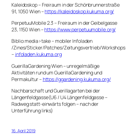
Kaleidoskop – Freiraum in der Schönbrunnerstraße
91, 1050 Wien –
https://kaleidoskop.kukuma.org/
PerpetuuMobile 2.3 – Freiraum in der Geibelgasse
23, 1150 Wien –
https://www.perpetuumobile.org/
Biblio:media>take – mobiler Infoladen
/Zines/Sticker/Patches/Zeitungsvertrieb/Workshops
–
infoladen.kukuma.org
GuerillaGardening Wien – unregelmäßige
Aktivitäten rund um GuerillaGardening und
Permakultur –
https://ggardening.kukuma.org/
Nachbarschaft und Guerillagarten bei der
Längenfeldgasse(U6 / U4 Längenfeldgasse –
Radweg statt-einwärts folgen – nach der
Unterführung links)
16. April 2019