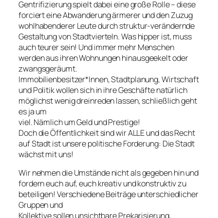
Gentrifizierung spielt dabei eine große Rolle – diese
forciert eine Abwanderung ärmerer und den Zuzug
wohlhabenderer Leute durch struktur-verändernde
Gestaltung von Stadtvierteln. Was hipper ist, muss
auch teurer sein! Und immer mehr Menschen
werden aus ihren Wohnungen hinausgeekelt oder
zwangsgeräumt.
Immobilienbesitzer*Innen, Stadtplanung, Wirtschaft
und Politik wollen sich in ihre Geschäfte natürlich
möglichst wenig dreinreden lassen, schließlich geht
es ja um
viel. Nämlich um Geld und Prestige!
Doch die Öffentlichkeit sind wir ALLE und das Recht
auf Stadt ist unsere politische Forderung: Die Stadt
wächst mit uns!
Wir nehmen die Umstände nicht als gegeben hin und
fordern euch auf, euch kreativ und konstruktiv zu
beteiligen! Verschiedene Beiträge unterschiedlicher
Gruppen und
Kollektive sollen unsichtbare Prekarisierung,