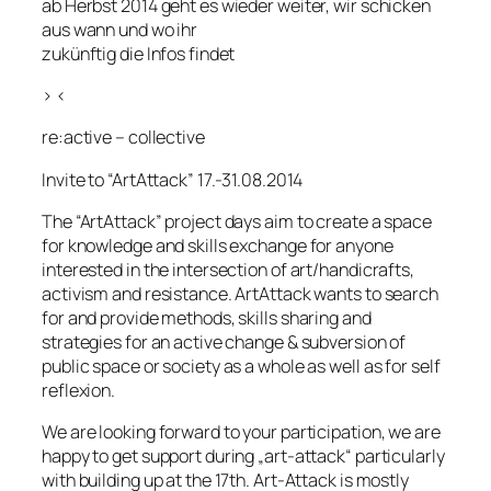
ab Herbst 2014 geht es wieder weiter, wir schicken
aus wann und wo ihr
zukünftig die Infos findet
> <
re:active – collective
Invite to “ArtAttack” 17.-31.08.2014
The “ArtAttack” project days aim to create a space
for knowledge and skills exchange for anyone
interested in the intersection of art/handicrafts,
activism and resistance. ArtAttack wants to search
for and provide methods, skills sharing and
strategies for an active change & subversion of
public space or society as a whole as well as for self
reflexion.
We are looking forward to your participation, we are
happy to get support during „art-attack“ particularly
with building up at the 17th. Art-Attack is mostly