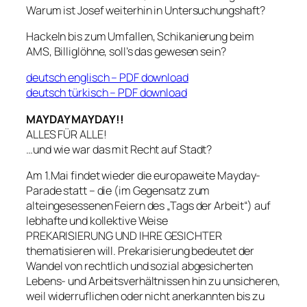
Warum ist Josef weiterhin in Untersuchungshaft?
Hackeln bis zum Umfallen, Schikanierung beim
AMS, Billiglöhne, soll’s das gewesen sein?
deutsch englisch – PDF download
deutsch türkisch – PDF download
MAYDAY MAYDAY!!
ALLES FÜR ALLE!
…und wie war das mit Recht auf Stadt?
Am 1.Mai findet wieder die europaweite Mayday-
Parade statt – die (im Gegensatz zum
alteingesessenen Feiern des „Tags der Arbeit“) auf
lebhafte und kollektive Weise
PREKARISIERUNG UND IHRE GESICHTER
thematisieren will. Prekarisierung bedeutet der
Wandel von rechtlich und sozial abgesicherten
Lebens- und Arbeitsverhältnissen hin zu unsicheren,
weil widerruflichen oder nicht anerkannten bis zu