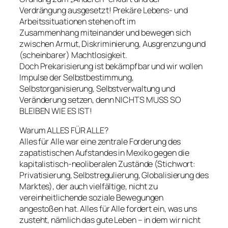
Verdrängung ausgesetzt! Prekäre Lebens- und
Arbeitssituationen stehen oft im
Zusammenhang miteinander und bewegen sich
zwischen Armut, Diskriminierung, Ausgrenzung und
(scheinbarer) Machtlosigkeit.
Doch Prekarisierung ist bekämpfbar und wir wollen
Impulse der Selbstbestimmung,
Selbstorganisierung, Selbstverwaltung und
Veränderung setzen, denn NICHTS MUSS SO
BLEIBEN WIE ES IST!
Warum ALLES FÜR ALLE?
Alles für Alle war eine zentrale Forderung des
zapatistischen Aufstandes in Mexiko gegen die
kapitalistisch-neoliberalen Zustände (Stichwort:
Privatisierung, Selbstregulierung, Globalisierung des
Marktes), der auch vielfältige, nicht zu
vereinheitlichende soziale Bewegungen
angestoßen hat. Alles für Alle fordert ein, was uns
zusteht, nämlich das gute Leben – in dem wir nicht