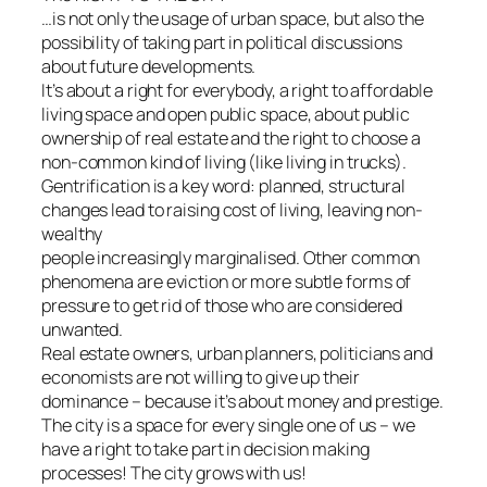
…is not only the usage of urban space, but also the
possibility of taking part in political discussions
about future developments.
It’s about a right for everybody, a right to affordable
living space and open public space, about public
ownership of real estate and the right to choose a
non-common kind of living (like living in trucks).
Gentrification is a key word: planned, structural
changes lead to raising cost of living, leaving non-
wealthy
people increasingly marginalised. Other common
phenomena are eviction or more subtle forms of
pressure to get rid of those who are considered
unwanted.
Real estate owners, urban planners, politicians and
economists are not willing to give up their
dominance – because it’s about money and prestige.
The city is a space for every single one of us – we
have a right to take part in decision making
processes! The city grows with us!