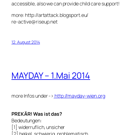
accessible, also we can provide child care support!
more: http://artattack.blogsport.eu/
re-active@riseup.net
12. August 2014
MAYDAY – 1.Mai 2014
more Infos under ->
http://mayday-wien.org
PREKÄR! Was ist das?
Bedeutungen:
[1] widerruflich, unsicher
[2] heikel, schwierig, problematisch