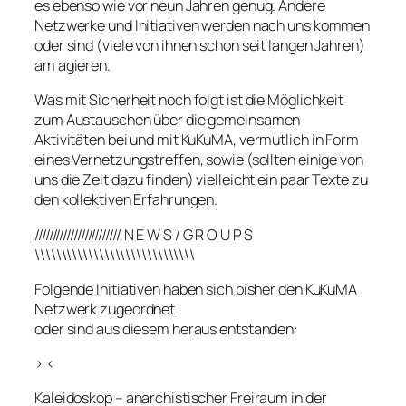
es ebenso wie vor neun Jahren genug. Andere
Netzwerke und Initiativen werden nach uns kommen
oder sind (viele von ihnen schon seit langen Jahren)
am agieren.
Was mit Sicherheit noch folgt ist die Möglichkeit
zum Austauschen über die gemeinsamen
Aktivitäten bei und mit KuKuMA, vermutlich in Form
eines Vernetzungstreffen, sowie (sollten einige von
uns die Zeit dazu finden) vielleicht ein paar Texte zu
den kollektiven Erfahrungen.
//////////////////////// N E W S / G R O U P S
\\\\\\\\\\\\\\\\\\\\\\\\\\\\\\
Folgende Initiativen haben sich bisher den KuKuMA
Netzwerk zugeordnet
oder sind aus diesem heraus entstanden:
> <
Kaleidoskop – anarchistischer Freiraum in der