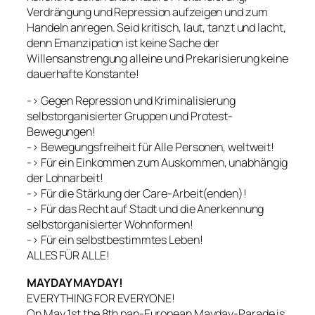
Verdrängung und Repression aufzeigen und zum
Handeln anregen. Seid kritisch, laut, tanzt und lacht,
denn Emanzipation ist keine Sache der
Willensanstrengung alleine und Prekarisierung keine
dauerhafte Konstante!
-> Gegen Repression und Kriminalisierung
selbstorganisierter Gruppen und Protest-
Bewegungen!
-> Bewegungsfreiheit für Alle Personen, weltweit!
-> Für ein Einkommen zum Auskommen, unabhängig
der Lohnarbeit!
-> Für die Stärkung der Care-Arbeit(enden)!
-> Für das Recht auf Stadt und die Anerkennung
selbstorganisierter Wohnformen!
-> Für ein selbstbestimmtes Leben!
ALLES FÜR ALLE!
MAYDAY MAYDAY!
EVERYTHING FOR EVERYONE!
On May 1st the 8th pan-European Mayday-Parade is