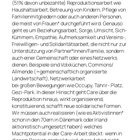
(51% davon unbezahlte) Reproduktionsarbeit wie
Haushaltsarbeit, Betreuung von Kindern, Pflege von
Familienmitgliedern oder auch anderen Personen,
die meist von Frauen* durchgeführt wird. Genauso
geht es um Beziehungsarbeit, Sorge, Umsicht, Sich-
Kümmern, Empathie, Aufmerksamkeit und Vereins-,
Freiwilligen- und Solidaritätsarbeit, die nicht nur zur
Unterstützung von Partner*Innen/Familie, sondern
auch einer Gemeinschaft oder eines Netzwerks
dienen. Beispiele sind Volxküchen, Commons/
Allmende (=gemeinschaftlich organisierte
Landwirtschaft), Netzwerkarbeit
bei großen Bewegungen wie Occupy, Tahrir- Platz,
Gezi-Park. In dieser Hinsicht geht Care über die
Reproduktion hinaus, wirkt organisierend,
konstituierend, schafft neue solidarische Formen.
Wir müssen auch realisieren (wie es Aktivistinnen*
schon in den 70ern in Dänemark oder Irland
aktionistisch umgesetzt haben) welches
Machtpotential in der Care-Arbeit steckt: wenn in