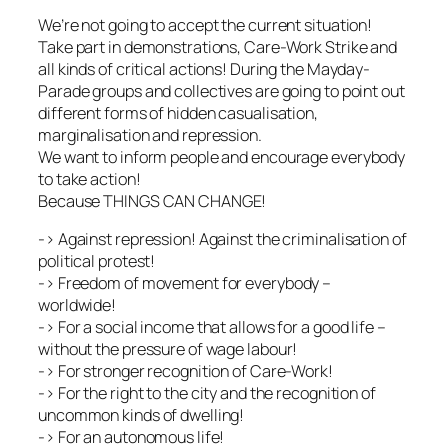
We’re not going to accept the current situation!
Take part in demonstrations, Care-Work Strike and
all kinds of critical actions! During the Mayday-
Parade groups and collectives are going to point out
different forms of hidden casualisation,
marginalisation and repression.
We want to inform people and encourage everybody
to take action!
Because THINGS CAN CHANGE!
-> Against repression! Against the criminalisation of
political protest!
-> Freedom of movement for everybody –
worldwide!
-> For a social income that allows for a good life –
without the pressure of wage labour!
-> For stronger recognition of Care-Work!
-> For the right to the city and the recognition of
uncommon kinds of dwelling!
-> For an autonomous life!