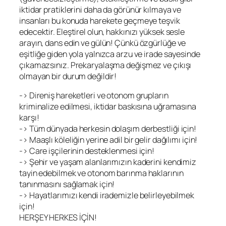
iktidar pratiklerini daha da görünür kılmaya ve
insanları bu konuda harekete geçmeye teşvik
edecektir. Eleştirel olun, hakkınızı yüksek sesle
arayın, dans edin ve gülün! Çünkü özgürlüğe ve
eşitliğe giden yola yalnızca arzu ve irade sayesinde
çıkamazsınız. Prekaryalaşma değişmez ve çıkışı
olmayan bir durum değildir!
-> Direniş hareketleri ve otonom grupların
kriminalize edilmesi, iktidar baskısına uğramasına
karşı!
-> Tüm dünyada herkesin dolaşım derbestliği için!
-> Maaşlı köleliğin yerine adil bir gelir dağılımı için!
-> Care işçilerinin desteklenmesi için!
-> Şehir ve yaşam alanlarımızın kaderini kendimiz
tayin edebilmek ve otonom barınma haklarının
tanınmasını sağlamak için!
-> Hayatlarımızı kendi irademizle belirleyebilmek
için!
HERŞEY HERKES İÇİN!