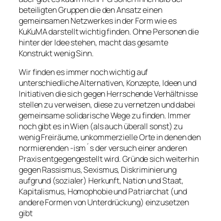
beteiligten Gruppen die den Ansatz einen
gemeinsamen Netzwerkes in der Form wie es
KuKuMA darstellt wichtig finden. Ohne Personen die
hinter der Idee stehen, macht das gesamte
Konstrukt wenig Sinn.
Wir finden es immer noch wichtig auf
unterschiedliche Alternativen, Konzepte, Ideen und
Initiativen die sich gegen Herrschende Verhältnisse
stellen zu verweisen, diese zu vernetzen und dabei
gemeinsame solidarische Wege zu finden. Immer
noch gibt es in Wien (als auch überall sonst) zu
wenig Freiräume, unkommerzielle Orte in denen den
normierenden -ism´s der versuch einer anderen
Praxis entgegengestellt wird. Gründe sich weiterhin
gegen Rassismus, Sexismus, Diskriminierung
aufgrund (sozialer) Herkunft, Nation und Staat,
Kapitalismus, Homophobie und Patriarchat (und
andere Formen von Unterdrückung) einzusetzen
gibt