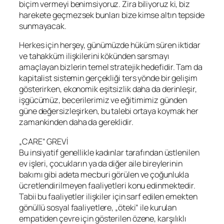
biçim vermeyi benimsiyoruz. Zira biliyoruz ki, biz
harekete geçmezsek bunları bize kimse altın tepside
sunmayacak.
Herkes için herşey, günümüzde hüküm süren iktidar
ve tahakküm ilişkilerini kökünden sarsmayı
amaçlayan bizlerin temel stratejik hedefidir. Tam da
kapitalist sistemin gerçekliği ters yönde bir gelişim
gösterirken, ekonomik eşitsizlik daha da derinleşir,
işgücümüz, becerilerimiz ve eğitimimiz günden
güne değersizleşirken, bu talebi ortaya koymak her
zamankinden daha da gereklidir.
„CARE“ GREVİ
Bu insiyatif genellikle kadınlar tarafından üstlenilen
ev işleri, çocukların ya da diğer aile bireylerinin
bakımı gibi adeta mecburi görülen ve çoğunlukla
ücretlendirilmeyen faaliyetleri konu edinmektedir.
Tabii bu faaliyetler ilişkiler için sarf edilen emekten
gönüllü sosyal faaliyetlere, „öteki“ ile kurulan
empatiden çevre için gösterilen özene, karşılıklı