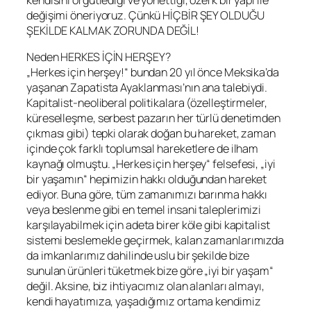
değişimi öneriyoruz. Çünkü HİÇBİR ŞEY OLDUĞU
ŞEKİLDE KALMAK ZORUNDA DEĞİL!
Neden HERKES İÇİN HERŞEY?
„Herkes için herşey!“ bundan 20 yıl önce Meksika’da
yaşanan Zapatista Ayaklanması’nın ana talebiydi.
Kapitalist-neoliberal politikalara (özelleştirmeler,
küreselleşme, serbest pazarın her türlü denetimden
çıkması gibi) tepki olarak doğan bu hareket, zaman
içinde çok farklı toplumsal hareketlere de ilham
kaynağı olmuştu. „Herkes için herşey“ felsefesi, „iyi
bir yaşamın“ hepimizin hakkı olduğundan hareket
ediyor. Buna göre, tüm zamanımızı barınma hakkı
veya beslenme gibi en temel insani taleplerimizi
karşılayabilmek için adeta birer köle gibi kapitalist
sistemi beslemekle geçirmek, kalan zamanlarımızda
da imkanlarımız dahilinde uslu bir şekilde bize
sunulan ürünleri tüketmek bize göre „iyi bir yaşam“
değil. Aksine, biz ihtiyacımız olan alanları almayı,
kendi hayatımıza, yaşadığımız ortama kendimiz