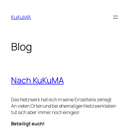
Zum
Inhalt
KuKuMA
springen
Blog
Nach KuKuMA
Das Netzwerk hat sich in seine Einzelteile zerlegt.
An vielen Orten und bei ehemaligen Netzwerkteilen
tut sich aber immer noch einiges!
Beteiligt euch!