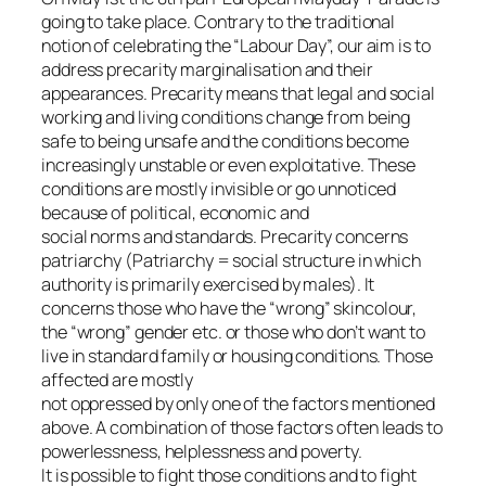
going to take place. Contrary to the traditional
notion of celebrating the “Labour Day”, our aim is to
address precarity marginalisation and their
appearances. Precarity means that legal and social
working and living conditions change from being
safe to being unsafe and the conditions become
increasingly unstable or even exploitative. These
conditions are mostly invisible or go unnoticed
because of political, economic and
social norms and standards. Precarity concerns
patriarchy (Patriarchy = social structure in which
authority is primarily exercised by males). It
concerns those who have the “wrong” skincolour,
the “wrong” gender etc. or those who don’t want to
live in standard family or housing conditions. Those
affected are mostly
not oppressed by only one of the factors mentioned
above. A combination of those factors often leads to
powerlessness, helplessness and poverty.
It is possible to fight those conditions and to fight