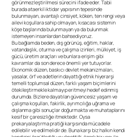
görünmezleştirilmesi sürecini ifade eder. Tabii
burada ataerkil iktidar yapısının tepesinde
bulunmayan, avantajlı cinsiyet, köken, ten rengi veya
ailevi koşullara sahip olmayan, kısacası sistemin
köşe başlarında bulunmayan ya da bulunmak
istemeyen insanlardan bahsediyoruz.
Bu bağlamda beden, dış görünüş, eğitim, haklar,
vatandaşlık, oturma ve çalışma izinleri, mülkiyet, iş
gücü, üretim araçları ve bunlara erişim gibi
kavramlar da son derece önemli yer tutuyorlar.
Ekonomik düzen, baskıcı devlet mekanizmaları,
yasalar, örf ve adetlerin dayattığı etnik hiyerarşi
temelli toplumsal düzen, farklı yaşam biçimlerini
ötekileştirmekle kalmayıp eritmeyi hedef edinmiş
durumda. Bizlere dayatılan güvencesiz yaşam ve
çalışma koşulları, fakirlik, ayrımcılığa uğrama ve
dışlanma gibi sonuçlar doğurmakta ve muhataplarını
kesif bir çaresizliğe itmektedir. Oysa
prekaryalaştırma pratiği karşısında mücadele
edilebilir ve edilmelidir de. Buna karşı biz halkın kendi
kendisini örgütlediği ve yönettiği, özerk bir yapı ile