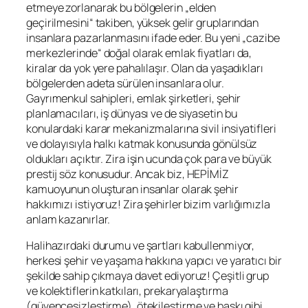
etmeye zorlanarak bu bölgelerin „elden
geçirilmesini“ takiben, yüksek gelir gruplarından
insanlara pazarlanmasını ifade eder. Bu yeni „cazibe
merkezlerinde“ doğal olarak emlak fiyatları da,
kiralar da yok yere pahalılaşır. Olan da yaşadıkları
bölgelerden adeta sürülen insanlara olur.
Gayrımenkul sahipleri, emlak şirketleri, şehir
planlamacıları, iş dünyası ve de siyasetin bu
konulardaki karar mekanizmalarına sivil insiyatifleri
ve dolayısıyla halkı katmak konusunda gönülsüz
oldukları açıktır. Zira işin ucunda çok para ve büyük
prestij söz konusudur. Ancak biz, HEPİMİZ
kamuoyunun oluşturan insanlar olarak şehir
hakkımızı istiyoruz! Zira şehirler bizim varlığımızla
anlam kazanırlar.
Halihazırdaki durumu ve şartları kabullenmiyor,
herkesi şehir ve yaşama hakkına yapıcı ve yaratıcı bir
şekilde sahip çıkmaya davet ediyoruz! Çeşitli grup
ve kolektiflerin katkıları, prekaryalaştırma
(güvencesizleştirme), ötekileştirme ve baskı gibi