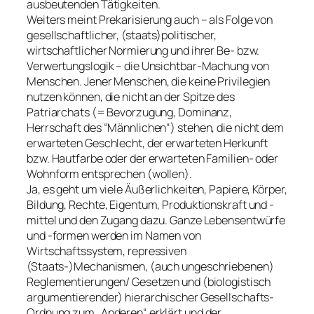
ausbeutenden Tätigkeiten.
Weiters meint Prekarisierung auch – als Folge von
gesellschaftlicher, (staats)politischer,
wirtschaftlicher Normierung und ihrer Be- bzw.
Verwertungslogik – die Unsichtbar-Machung von
Menschen. Jener Menschen, die keine Privilegien
nutzen können, die nicht an der Spitze des
Patriarchats (= Bevorzugung, Dominanz,
Herrschaft des “Männlichen“) stehen, die nicht dem
erwarteten Geschlecht, der erwarteten Herkunft
bzw. Hautfarbe oder der erwarteten Familien- oder
Wohnform entsprechen (wollen).
Ja, es geht um viele Äußerlichkeiten, Papiere, Körper,
Bildung, Rechte, Eigentum, Produktionskraft und -
mittel und den Zugang dazu. Ganze Lebensentwürfe
und -formen werden im Namen von
Wirtschaftssystem, repressiven
(Staats-)Mechanismen, (auch ungeschriebenen)
Reglementierungen/ Gesetzen und (biologistisch
argumentierender) hierarchischer Gesellschafts-
Ordnung zum „Anderen“ erklärt und der