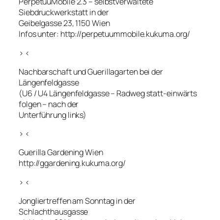
PerpetuuMobile 2.3 – selbstverwaltete
Siebdruckwerkstatt in der
Geibelgasse 23, 1150 Wien
Infos unter: http://perpetuummobile.kukuma.org/
> <
Nachbarschaft und Guerillagarten bei der
Längenfeldgasse
(U6 / U4 Längenfeldgasse – Radweg statt-einwärts
folgen – nach der
Unterführung links)
> <
Guerilla Gardening Wien
http://ggardening.kukuma.org/
> <
Jongliertreffen am Sonntag in der
Schlachthausgasse